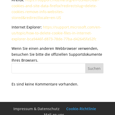
cookies-and-site-data-firefox?redirectslug=delete-
cookies-remove-info-websites-
stored&redirectlocale=en-US
Internet Explorer:
https://support.microsoft.com/en-
us/topic/how-to-delete-cookie-files-in-internet-
explorer-bca9446f-d873-78de-77ba-d42645fa52fc
Wenn Sie einen anderen Webbrowser verwenden,
besuchen Sie bitte die offiziellen Supportdokumente
Ihres Browsers.
Suchen
Es sind keine Kommentare vorhanden.
Impressum & Datenschutz
Cookie-Richtlinie
Mail an uns.